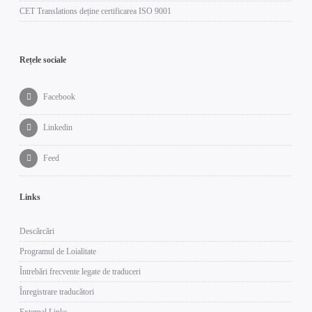
CET Translations deține certificarea ISO 9001
Rețele sociale
Facebook
Linkedin
Feed
Links
Descărcări
Programul de Loialitate
Întrebări frecvente legate de traduceri
Înregistrare traducători