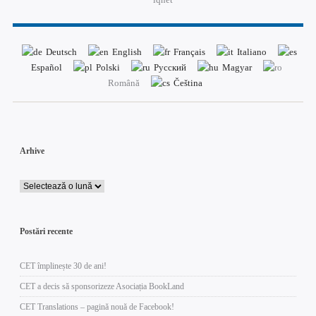
Deutsch
English
Français
Italiano
Español
Polski
Русский
Magyar
Română
Čeština
Arhive
Postări recente
CET împlinește 30 de ani!
CET a decis să sponsorizeze Asociația BookLand
CET Translations – pagină nouă de Facebook!