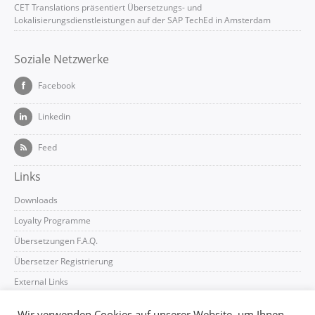
CET Translations präsentiert Übersetzungs- und
Lokalisierungsdienstleistungen auf der SAP TechEd in Amsterdam
Soziale Netzwerke
Facebook
Linkedin
Feed
Links
Downloads
Loyalty Programme
Übersetzungen F.A.Q.
Übersetzer Registrierung
External Links
Useful Translations
Wir verwenden Cookies auf unserer Website, um Ihnen