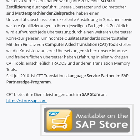
weiter zu verbessern, haben wir m Jahre 2007 eine
ISO 9001
Zertifizierung
durchgeführt. Unsere Übersetzer und Dolmetscher
sind
Muttersprachler der Zielsprache
, haben einen
Universitätsabschluss, eine exzellente Ausbildung in Sprachen sowie
weitere Qualifizierungen in ihrem jeweiligen Fachgebiet. Zusätzlich
wird auf Wunsch jede Übersetzung durch einen weiteren Übersetzer
Korrektur gelesen, um höchste Qualitätsstandards sicherzustellen.
Mit dem Einsatz von
Computer Aided Translation (CAT) Tools
stellen
wir die Konsistenz unserer Übersetzungen sicher: unsere inhouse
und freiberuflichen Übersetzer haben Erfahrung in allen wichtigen
CAT Tools, einschließlich TRADOS und anderen Translation Memory
Tools.
Seit Juli 2010 ist CET Translations
Language Service Partner
im
SAP
Partneredge-Programm
.
CET bietet ihre Dienstleistungen auch im
SAP Store
an:
https://store.sap.com