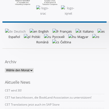
Deutsch
English
Français
Italiano
Español
Polski
Русский
Magyar
Română
Čeština
Archiv
Aktuelle News
CET wird 30!
CET hat beschlossen, die BookLand Association zu unterstützen!
CET Translations jetzt auch im SAP Store