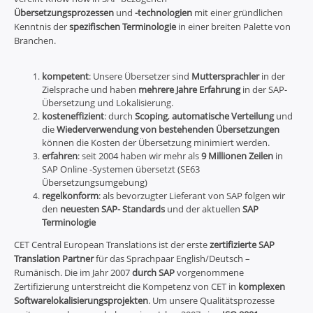
Übersetzungsprozessen
und
-technologien
mit einer gründlichen
Kenntnis der
spezifischen Terminologie
in einer breiten Palette von
Branchen.
kompetent
: Unsere Übersetzer sind
Muttersprachler
in der
Zielsprache und haben
mehrere Jahre Erfahrung
in der SAP-
Übersetzung und Lokalisierung.
kosteneffizient
: durch
Scoping
,
automatische Verteilung
und
die
Wiederverwendung von bestehenden Übersetzungen
können die Kosten der Übersetzung minimiert werden.
erfahren
: seit 2004 haben wir mehr als
9 Millionen Zeilen
in
SAP Online -Systemen übersetzt (SE63
Übersetzungsumgebung)
regelkonform
: als bevorzugter Lieferant von SAP folgen wir
den
neuesten SAP- Standards
und der aktuellen
SAP
Terminologie
CET Central European Translations ist der erste
zertifizierte SAP
Translation Partner
für das Sprachpaar English/Deutsch –
Rumänisch. Die im Jahr 2007
durch SAP
vorgenommene
Zertifizierung unterstreicht die Kompetenz von CET in
komplexen
Softwarelokalisierungsprojekten
. Um unsere Qualitätsprozesse