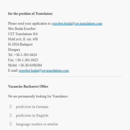
for the position of Translators
Please send your application to:
erzsebet.budai@cet-translations.com
Mrs Budai Erzsébet
CET Translations Kft
Hold ut 6, II. em. 4/B
H-1054 Budapest
Hungary
Tel: +36-1-301-0424
Fax: +36-1-301-0425
Mobil: +36-30-6196384
E-mail:
erzsebet.budai@cet-translations.com
Vacancies Bucharest Office
We are permanently looking for Translators:
proficient in German
proficient in English
language studies or similar