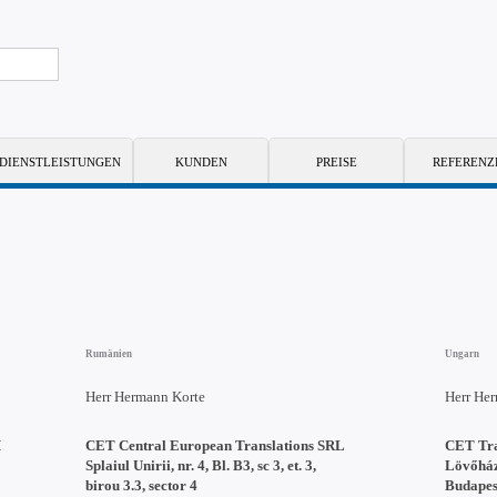
DIENSTLEISTUNGEN
KUNDEN
PREISE
REFERENZ
Rumänien
Ungarn
Herr Hermann Korte
Herr He
H
CET Central European Translations SRL
CET Tra
Splaiul Unirii, nr. 4, Bl. B3, sc 3, et. 3,
Lövőház
birou 3.3, sector 4
Budapes