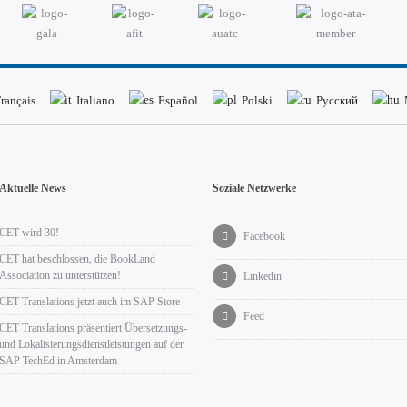
rançais
Italiano
Español
Polski
Русский
Aktuelle News
Soziale Netzwerke
CET wird 30!
Facebook
CET hat beschlossen, die BookLand
Association zu unterstützen!
Linkedin
CET Translations jetzt auch im SAP Store
Feed
CET Translations präsentiert Übersetzungs-
und Lokalisierungsdienstleistungen auf der
SAP TechEd in Amsterdam