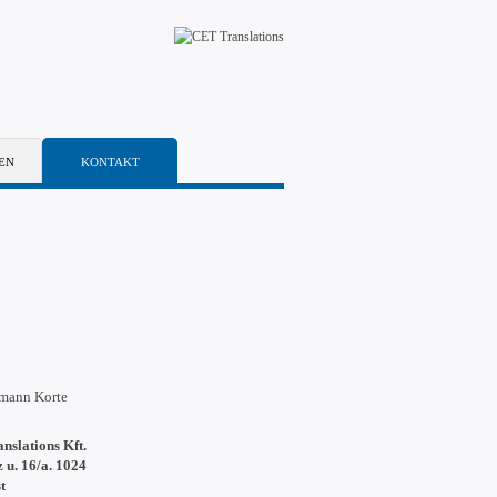
EN
KONTAKT
rmann Korte
nslations Kft.
 u. 16/a. 1024
t