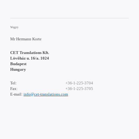
Węgry
Mr Hermann Korte
CET Translations Kft.
Lövőház u. 16/a. 1024
Budapest
Hungary
Tel:
+36-1-225-3704
Fax:
+36-1-225-3705
E-mail:
info@cet-translations.com