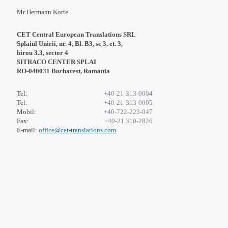
Mr Hermann Korte
CET Central European Translations SRL
Splaiul Unirii, nr. 4, Bl. B3, sc 3, et. 3,
birou 3.3, sector 4
SITRACO CENTER SPLAI
RO-040031 Bucharest, Romania
Tel:
+40-21-313-0004
Tel:
+40-21-313-0005
Mobil:
+40-722-223-047
Fax:
+40-21 310-2826
E-mail:
office@cet-translations.com