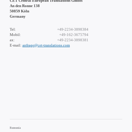
CET Central European Translations GmbH
An den Ronne 138
50859 Köln
Germany
Tel:
+49-2234-3898384
Mobil:
+49-162-3675794
ax:
+49-2234-3898381
E-mail:
anfrage@cet-translations.com
Rumunia