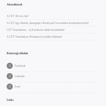
Aktualitások
A CET 30 éves lett!
A CET úgy döntött, támogatja a BookLand Association kezdeményezését!
CET Translations – új Facebook-oldalt készítettünk!
A CET Translations Romania új irodába költözött
Közösségi oldalak
Facebook
Linkedin
Feed
Links