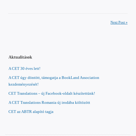
Next Post »
Aktualitások
A CET 30 éves lett!
A CET úgy döntött, támogatja a BookLand Association
kezdeményezését!
CET Translations – új Facebook-oldalt készítettünk!
A CET Translations Romania új irodába költözött
CET az ABTR alapító tagja