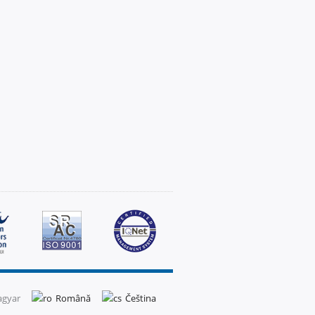
gyar
Română
Čeština