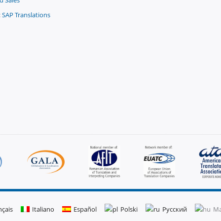
d Sales
:
SAP Translations
nçais
Italiano
Español
Polski
Русский
Ma