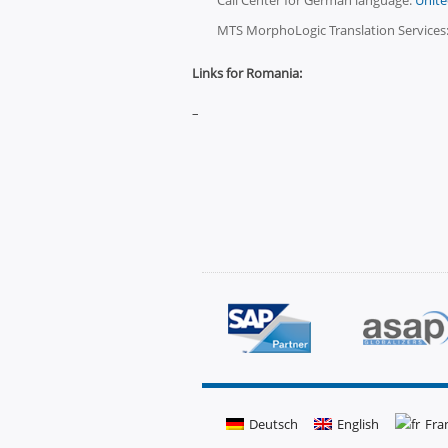
Call Center for German language:
Unite
MTS MorphoLogic Translation Services
Links for Romania:
–
Deutsch
English
Fra