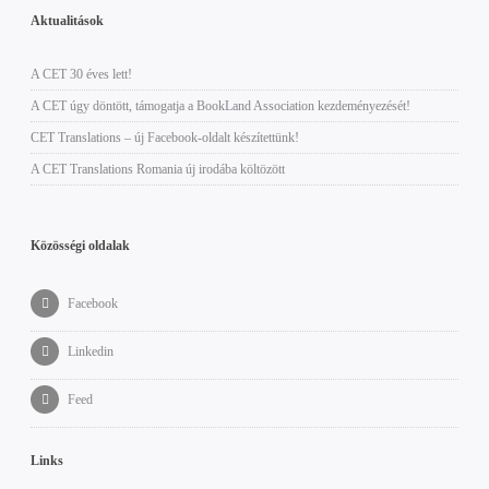
Aktualitások
A CET 30 éves lett!
A CET úgy döntött, támogatja a BookLand Association kezdeményezését!
CET Translations – új Facebook-oldalt készítettünk!
A CET Translations Romania új irodába költözött
Közösségi oldalak
Facebook
Linkedin
Feed
Links