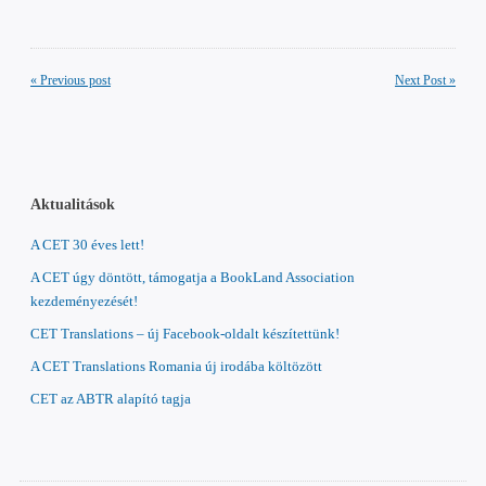
« Previous post
Next Post »
Aktualitások
A CET 30 éves lett!
A CET úgy döntött, támogatja a BookLand Association
kezdeményezését!
CET Translations – új Facebook-oldalt készítettünk!
A CET Translations Romania új irodába költözött
CET az ABTR alapító tagja