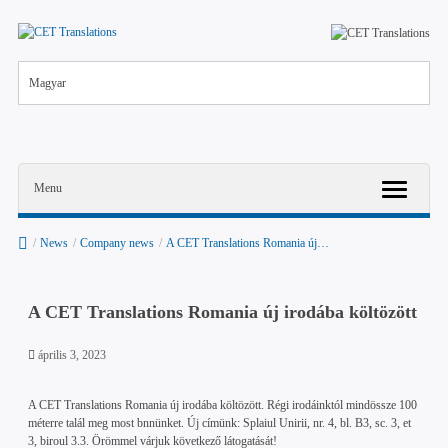
Magyar
Menu
/
News
/
Company news
/
A CET Translations Romania új…
A CET Translations Romania új irodába költözött
április 3, 2023
A CET Translations Romania új irodába költözött. Régi irodáinktól mindössze 100
méterre talál meg most bnnünket. Új címünk: Splaiul Unirii, nr. 4, bl. B3, sc. 3, et
3, biroul 3.3. Örömmel várjuk következő látogatását!