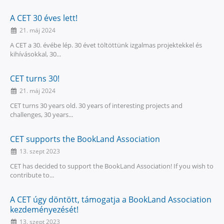
A CET 30 éves lett!
21. máj 2024
A CET a 30. évébe lép. 30 évet töltöttünk izgalmas projektekkel és
kihívásokkal, 30...
CET turns 30!
21. máj 2024
CET turns 30 years old. 30 years of interesting projects and
challenges, 30 years...
CET supports the BookLand Association
13. szept 2023
CET has decided to support the BookLand Association! If you wish to
contribute to...
A CET úgy döntött, támogatja a BookLand Association
kezdeményezését!
13. szept 2023