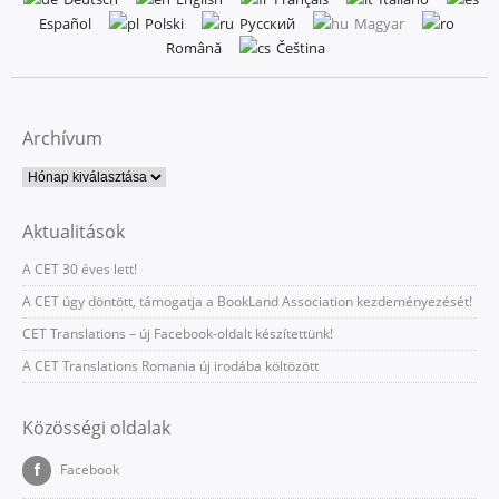
Español
Polski
Русский
Magyar
Română
Čeština
Archívum
Aktualitások
A CET 30 éves lett!
A CET úgy döntött, támogatja a BookLand Association kezdeményezését!
CET Translations – új Facebook-oldalt készítettünk!
A CET Translations Romania új irodába költözött
Közösségi oldalak
Facebook