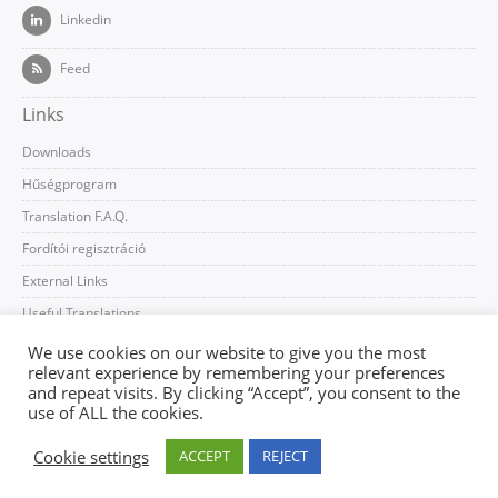
Linkedin
Feed
Links
Downloads
Hűségprogram
Translation F.A.Q.
Fordítói regisztráció
External Links
Useful Translations
We use cookies on our website to give you the most
relevant experience by remembering your preferences
and repeat visits. By clicking “Accept”, you consent to the
use of ALL the cookies.
Impresszum
Általános szerződési feltételek
Log In
Cookie settings
ACCEPT
REJECT
Copyright © 2014 Central European Translations