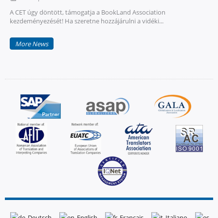
A CET úgy döntött, támogatja a BookLand Association
kezdeményezését! Ha szeretne hozzájárulni a vidéki...
More News
Deutsch
English
Français
Italiano