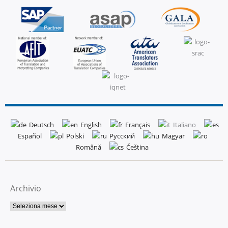
Deutsch
English
Français
Italiano
Español
Polski
Русский
Magyar
Română
Čeština
Archivio